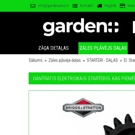
info@gardenplus.lv
Kontakti
Piegāde
Mak
ZĀĢA DETAĻAS
ZĀLES PĻĀVĒJS DAĻAS
Sākums
Zāles pļāvēja daļas
STARTERI - DAĻAS
El. Sta
DANTRATIS ELEKTRISKAIS STARTERIS, KAS PIEM