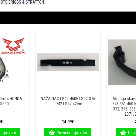
ROTS BRIGGS & STRATTON
mērots HONDA
NAŽA NAC LP42-450E LS42-375
Pārsega skav
GX390
LP42 LS42 42cm
346 351 450 5
372, 375, 385
2071, 
9€
14.99€
ot grozam
Pievienot grozam
Piev