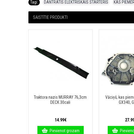
Tagi:
DANTRATIS ELEKTRISKAIS STARTERIS
,
KAS PIEMĒ
SAISTĪTIE PRODUKTI
ST
Traktora nazis MURRAY 76,3cm
Vāciņš, kas pie
DECK 30cali
GX340, 
14.99€
27.9
rozam
Pievienot grozam
Pievien