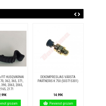
a FIT HUSQVARNAI
DEKOMPRESIJAS VĀRSTA
JOSTA MT
70, 362, 365, 371,
PARTNERIS K 750 (503715301)
CM VEC
, 390, 2063, 2065,
2165, 2171
2.99€
14.99€
ienot grozam
Pievienot grozam