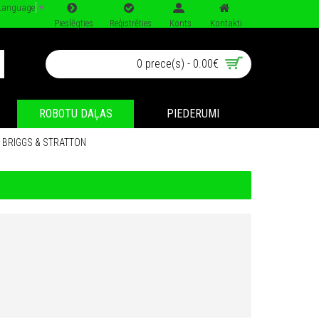
 Language
▼
Pieslēgties
Reģistrēties
Konts
Kontakti
0 prece(s) - 0.00€
ROBOTU DAĻAS
PIEDERUMI
S BRIGGS & STRATTON