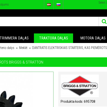
Select
sājums
TRIMMERA DAĻAS
TRAKTORA DAĻAS
MOTORA DAĻAS
rterio dalys
Meklēt
DANTRATIS ELEKTRISKAIS STARTERIS, KAS PIEMĒROT
ĒROTS BRIGGS & STRATTON
Produkta kods:
695708