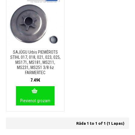
SAJŪGU Urbis PIEMĒROTS
STIHL 017, 018, 021, 023, 025,
MS171, MS181, MS211,
MS231, MS251 3/8 6z
FARMERTEC
7.49€
Pievienot grozam
Rāda 1 to 1 of 1 (1 Lapas)