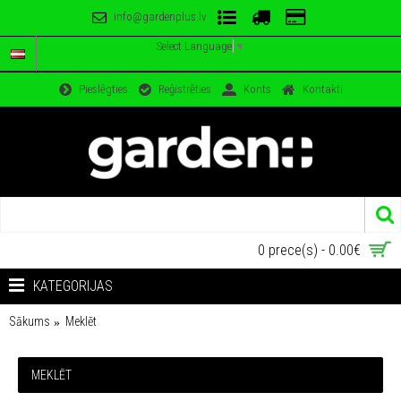
info@gardenplus.lv
Select Language
▼
Pieslēgties
Reģistrēties
Konts
Kontakti
0 prece(s) - 0.00€
KATEGORIJAS
Sākums
Meklēt
MEKLĒT