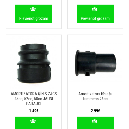
Pievienot grozam
Pievienot grozam
AMORTIZATORA ĶĪNIS ZĀGS
Amortizators ķīniešu
45cc, 52cc, 58cc JAUNI
trimmeris 26cc
PARAUGI
1.49€
2.99€