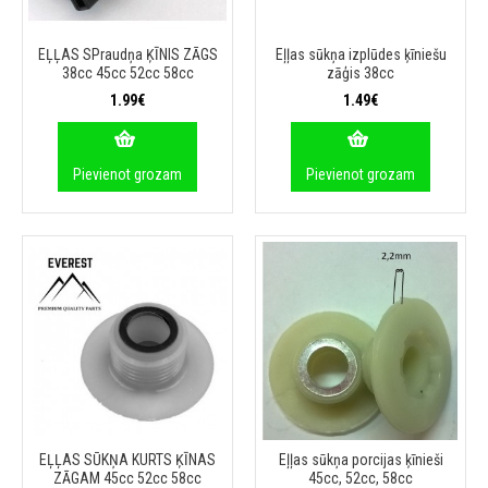
EĻĻAS SPraudņa ĶĪNIS ZĀGS
Eļļas sūkņa izplūdes ķīniešu
38cc 45cc 52cc 58cc
zāģis 38cc
1.99€
1.49€
Pievienot grozam
Pievienot grozam
EĻĻAS SŪKŅA KURTS ĶĪNAS
Eļļas sūkņa porcijas ķīnieši
ZĀGAM 45cc 52cc 58cc
45cc, 52cc, 58cc