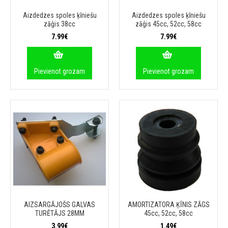
Aizdedzes spoles ķīniešu
Aizdedzes spoles ķīniešu
zāģis 38cc
zāģis 45cc, 52cc, 58cc
7.99€
7.99€
Pievienot grozam
Pievienot grozam
AIZSARGĀJOŠS GALVAS
AMORTIZATORA ĶĪNIS ZĀGS
TURĒTĀJS 28MM
45cc, 52cc, 58cc
3.99€
1.49€