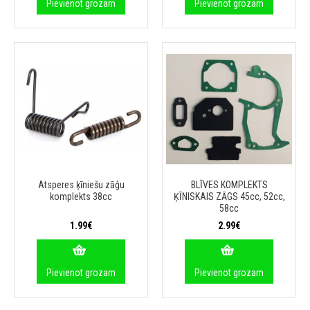
Pievienot grozam
Pievienot grozam
Atsperes ķīniešu zāģu
BLĪVES KOMPLEKTS
komplekts 38cc
ĶĪNISKAIS ZĀGS 45cc, 52cc,
58cc
1.99€
2.99€
Pievienot grozam
Pievienot grozam