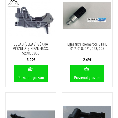
EĻĻAS (EĻĻAS) SŪKŅA
Eļļas filtrs piemērots STIHL
VIRZULIS ĶĪNIEŠU 45CC,
017, 018, 021, 023, 025
52CC, 58CC
3.99€
2.49€
Pievienot grozam
Pievienot grozam