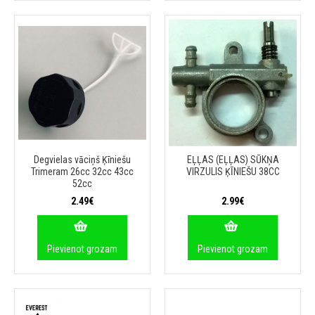
Degvielas vāciņš Ķīniešu
EĻĻAS (EĻĻAS) SŪKŅA
Trimeram 26cc 32cc 43cc
VIRZULIS ĶĪNIEŠU 38CC
52cc
2.49€
2.99€
Pievienot grozam
Pievienot grozam