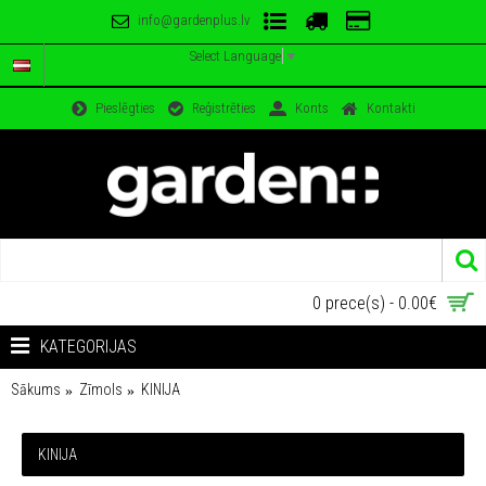
info@gardenplus.lv
Select Language
▼
Pieslēgties
Reģistrēties
Konts
Kontakti
0 prece(s) - 0.00€
KATEGORIJAS
Sākums
Zīmols
KINIJA
KINIJA