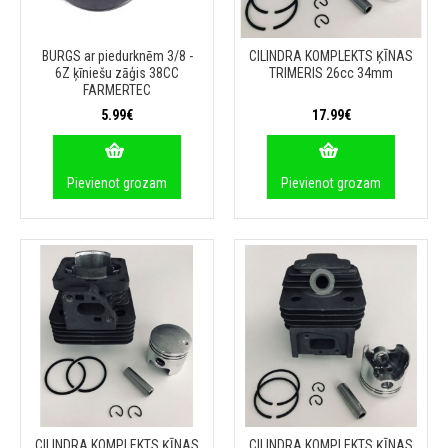
BURGS ar piedurknēm 3/8 -
CILINDRA KOMPLEKTS ĶĪNAS
6Z ķīniešu zāģis 38CC
TRIMERIS 26cc 34mm
FARMERTEC
5.99€
17.99€
Pievienot grozam
Pievienot grozam
CILINDRA KOMPLEKTS ĶĪNAS
CILINDRA KOMPLEKTS ĶĪNAS