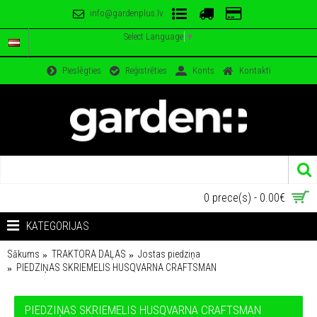
info@gardenplus.lv
Select Language
▼
Pieslēgties
Reģistrēties
Konts
Kontakti
0 prece(s) - 0.00€
KATEGORIJAS
Sākums
TRAKTORA DAĻAS
Jostas piedziņa
PIEDZIŅAS SKRIEMELIS HUSQVARNA CRAFTSMAN
PIEDZIŅAS SKRIEMELIS HUSQVARNA CRAFTSMAN