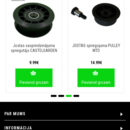
Jostas sasprindzinājuma
JOSTAS spriegojuma PULLEY
spriegotājs CASTELGARDEN
MTD
9.99€
14.99€
Pievienot grozam
Pievienot grozam
PAR MUMS
INFORMĀCIJA