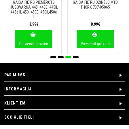
GAISA FILTRS PIEMĒROTS
GAISA FILTRU DZINĒJS MTD
HUSQVARNA 445, 445E, 445II,
THORX 737-05065
445e II, 450, 450E, 450II,450e
II
3.99€
8.99€
Pievienot grozam
Pievienot grozam
PAR MUMS
INFORMĀCIJA
KLIENTIEM
SOCIĀLIE TĪKLI