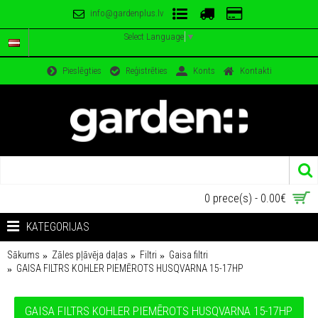
info@gardenplus.lv
Select Language
▼
Pieslēgties
Reģistrēties
Konts
Kontakti
0 prece(s) - 0.00€
KATEGORIJAS
Sākums
Zāles pļāvēja daļas
Filtri
Gaisa filtri
GAISA FILTRS KOHLER PIEMĒROTS HUSQVARNA 15-17HP
GAISA FILTRS KOHLER PIEMĒROTS HUSQVARNA 15-17HP