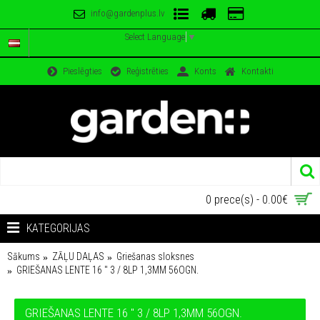
info@gardenplus.lv
Select Language
▼
Pieslēgties
Reģistrēties
Konts
Kontakti
0 prece(s) - 0.00€
KATEGORIJAS
Sākums
ZĀĻU DAĻAS
Griešanas sloksnes
GRIEŠANAS LENTE 16 ″ 3 / 8LP 1,3MM 56OGN.
GRIEŠANAS LENTE 16 ″ 3 / 8LP 1,3MM 56OGN.