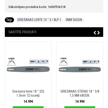
Sākotnējais produkta kods: 160SPEA318
Tagi:
GRIEŠANAS LENTE 16 ″ 3 / 8LP 1
,
3MM 56OGN.
SAISTĪTIE PRODUKTI
Griežamā lente 18 ".325
GRIEŠANAS STIENIS 18 ″ 3/8
1.3mm 72 locekļi.
1,5 MM 68OGN.
14.99€
14.99€