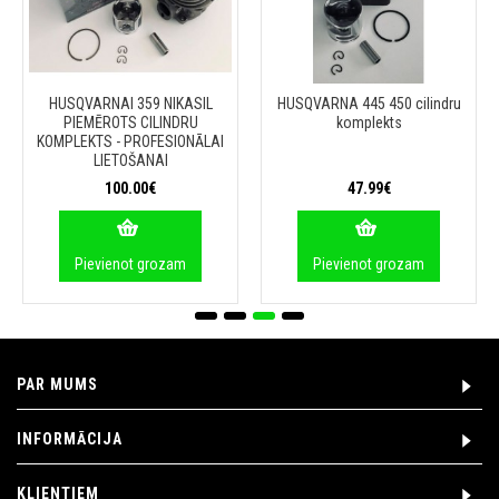
HUSQVARNAI 359 NIKASIL
HUSQVARNA 445 450 cilindru
PIEMĒROTS CILINDRU
komplekts
KOMPLEKTS - PROFESIONĀLAI
LIETOŠANAI
100.00€
47.99€
Pievienot grozam
Pievienot grozam
PAR MUMS
INFORMĀCIJA
KLIENTIEM