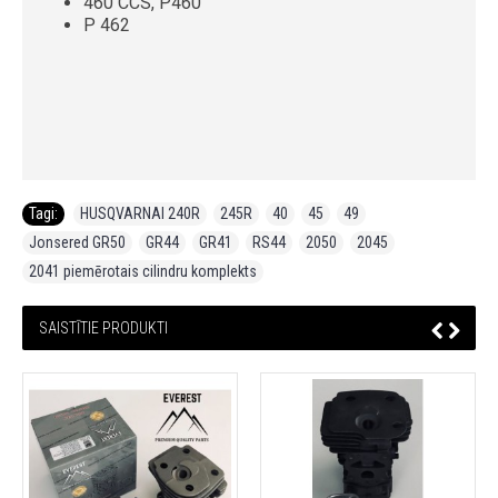
460 CCS, P460
P 462
Tagi:
HUSQVARNAI 240R
,
245R
,
40
,
45
,
49
,
Jonsered GR50
,
GR44
,
GR41
,
RS44
,
2050
,
2045
,
2041 piemērotais cilindru komplekts
SAISTĪTIE PRODUKTI