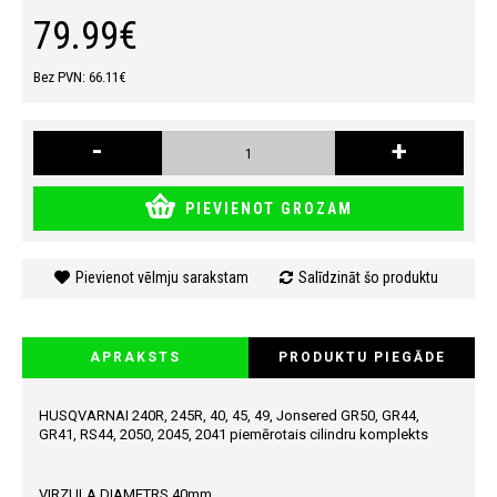
79.99€
Bez PVN: 66.11€
-
+
PIEVIENOT GROZAM
Pievienot vēlmju sarakstam
Salīdzināt šo produktu
APRAKSTS
PRODUKTU PIEGĀDE
HUSQVARNAI 240R, 245R, 40, 45, 49, Jonsered GR50, GR44,
GR41, RS44, 2050, 2045, 2041 piemērotais cilindru komplekts
VIRZULA DIAMETRS 40mm