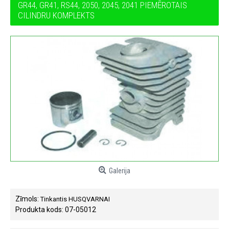
GR44, GR41, RS44, 2050, 2045, 2041 PIEMĒROTAIS
CILINDRU KOMPLEKTS
Galerija
Zīmols:
Tinkantis HUSQVARNAI
Produkta kods:
07-05012