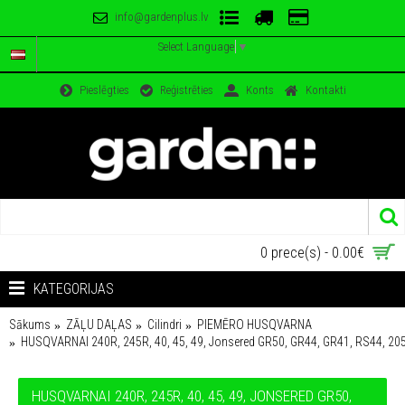
info@gardenplus.lv
Select Language
▼
Pieslēgties
Reģistrēties
Konts
Kontakti
0 prece(s) - 0.00€
KATEGORIJAS
Sākums
ZĀĻU DAĻAS
Cilindri
PIEMĒRO HUSQVARNA
HUSQVARNAI 240R, 245R, 40, 45, 49, Jonsered GR50, GR44, GR41, RS44, 2050
HUSQVARNAI 240R, 245R, 40, 45, 49, JONSERED GR50,