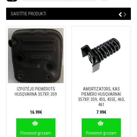
SAISTĪTIE PRODUKTI
IZPŪTĒJS PIEMĒROTS
AMORTIZATORS, KAS
HUSQVARNA 357XP, 359
PIEMĒRO HUSQVARNAI
357XP, 359, 455, 455E, 460,
461
16.99€
7.99€
Pievienot grozam
Pievienot grozam