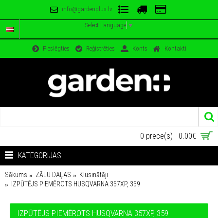
info@gardenplus.lv
Select Language
▼
Pieslēgties
Reģistrēties
Konts
Kontakti
0 prece(s) - 0.00€
KATEGORIJAS
Sākums
ZĀĻU DAĻAS
Klusinātāji
IZPŪTĒJS PIEMĒROTS HUSQVARNA 357XP, 359
IZPŪTĒJS PIEMĒROTS HUSQVARNA 357XP, 359