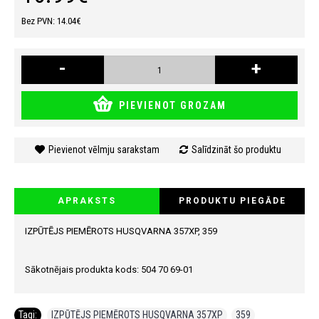
Bez PVN: 14.04€
-
+
PIEVIENOT GROZAM
Pievienot vēlmju sarakstam
Salīdzināt šo produktu
APRAKSTS
PRODUKTU PIEGĀDE
IZPŪTĒJS PIEMĒROTS HUSQVARNA 357XP, 359
Sākotnējais produkta kods: 504 70 69-01
Tagi:
IZPŪTĒJS PIEMĒROTS HUSQVARNA 357XP
,
359