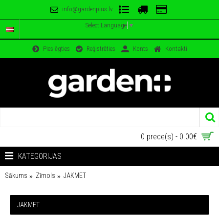
info@gardenplus.lv
Select Language
▼
Pieslēgties
Reģistrēties
Konts
Kontakti
0 prece(s) - 0.00€
KATEGORIJAS
Sākums
Zīmols
JAKMET
JAKMET