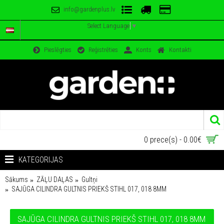
info@gardenplus.lv
Select Language
▼
Pieslēgties
Reģistrēties
Konts
Kontakti
0 prece(s) - 0.00€
KATEGORIJAS
Sākums
ZĀĻU DAĻAS
Gultņi
SAJŪGA CILINDRA GULTNIS PRIEKŠ STIHL 017, 018 8MM
SAJŪGA CILINDRA GULTNIS PRIEKŠ STIHL 017, 018 8MM