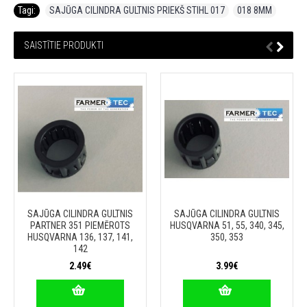
Tagi:
SAJŪGA CILINDRA GULTNIS PRIEKŠ STIHL 017
,
018 8MM
SAISTĪTIE PRODUKTI
SAJŪGA CILINDRA GULTNIS
SAJŪGA CILINDRA GULTNIS
PARTNER 351 PIEMĒROTS
HUSQVARNA 51, 55, 340, 345,
HUSQVARNA 136, 137, 141,
350, 353
142
2.49€
3.99€