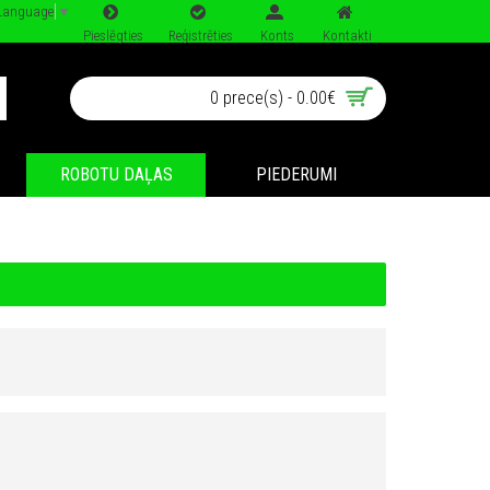
 Language
▼
Pieslēgties
Reģistrēties
Konts
Kontakti
0 prece(s) - 0.00€
ROBOTU DAĻAS
PIEDERUMI