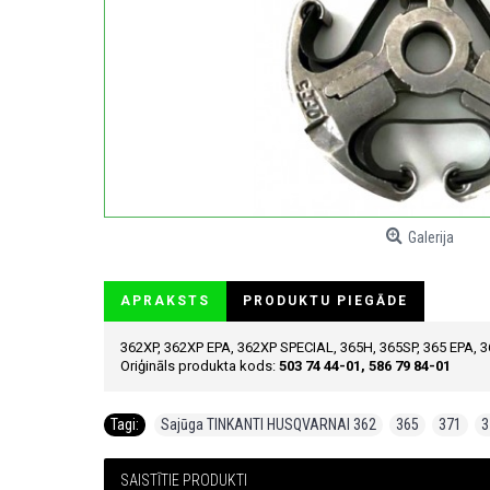
Galerija
APRAKSTS
PRODUKTU PIEGĀDE
362XP, 362XP EPA, 362XP SPECIAL, 365H, 365SP, 365 EPA, 
Oriģināls produkta kods:
503 74 44-01, 586 79 84-01
Tagi:
Sajūga TINKANTI HUSQVARNAI 362
,
365
,
371
,
3
SAISTĪTIE PRODUKTI