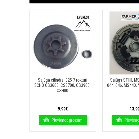
6 rokturi
Sajūga cilindrs .325 7 rokturi
Sajūgs STIHL M
00 10mm
ECHO CS3600, CS3700, CS3900,
044, 046, MS440,
CS400
9.99€
13.9
rozam
Pievienot grozam
Pievien