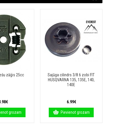
iešu zāģis 25cc
Sajūga cilindrs 3/8 6 zobi FIT
Sajūga c
HUSQVARNA 135, 135E, 140,
MA
140E
3.98€
6.99€
ienot grozam
Pievienot grozam