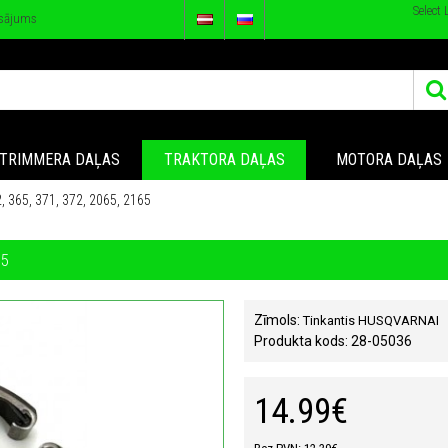
Select
sājums
TRIMMERA DAĻAS
TRAKTORA DAĻAS
MOTORA DAĻAS
365, 371, 372, 2065, 2165
65
Zīmols:
Tinkantis HUSQVARNAI
Produkta kods:
28-05036
14.99€