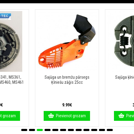
S341, MS361,
Sajūga un bremžu pārsegs
Sajūga ķīn
 MS460, MS461
Ķīniešu zāģis 25cc
9€
9.99€
ot grozam
Pievienot grozam
Piev