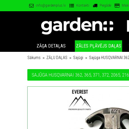
info@gardenplus.lv
Kontakti
Piegāde
Mak
ZĀĢA DETAĻAS
ZĀLES PĻĀVĒJS DAĻAS
Sākums
ZĀĻU DAĻAS
Sajūgi
Sajūga HUSQVARNAI 362, 
SAJŪGA HUSQVARNAI 362, 365, 371, 372, 2065, 21