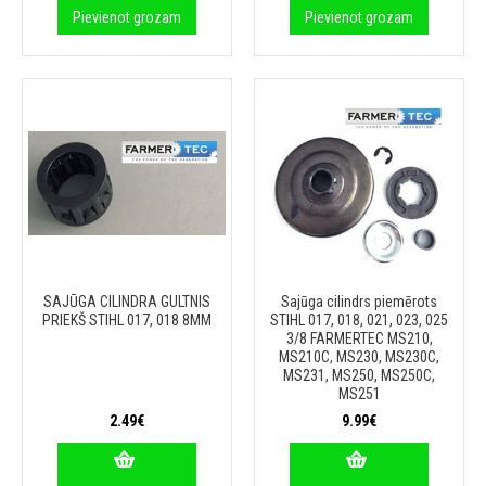
Pievienot grozam
Pievienot grozam
SAJŪGA CILINDRA GULTNIS
Sajūga cilindrs piemērots
PRIEKŠ STIHL 017, 018 8MM
STIHL 017, 018, 021, 023, 025
3/8 FARMERTEC MS210,
MS210C, MS230, MS230C,
MS231, MS250, MS250C,
MS251
2.49€
9.99€