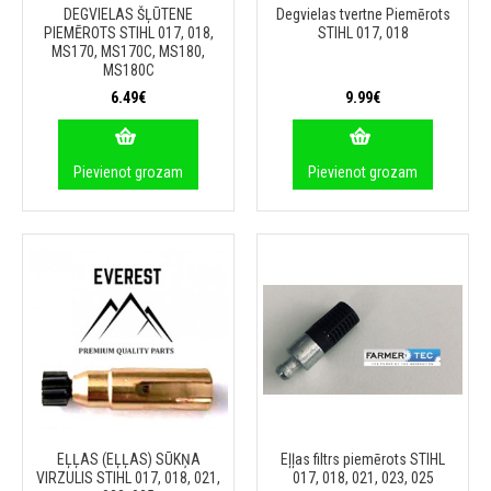
DEGVIELAS ŠĻŪTENE
Degvielas tvertne Piemērots
PIEMĒROTS STIHL 017, 018,
STIHL 017, 018
MS170, MS170C, MS180,
MS180C
6.49€
9.99€
Pievienot grozam
Pievienot grozam
EĻĻAS (EĻĻAS) SŪKŅA
Eļļas filtrs piemērots STIHL
VIRZULIS STIHL 017, 018, 021,
017, 018, 021, 023, 025