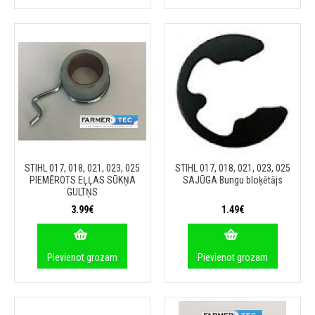
STIHL 017, 018, 021, 023, 025
STIHL 017, 018, 021, 023, 025
PIEMĒROTS EĻĻAS SŪKŅA
SAJŪGA Bungu bloķētājs
GULTŅS
3.99€
1.49€
Pievienot grozam
Pievienot grozam