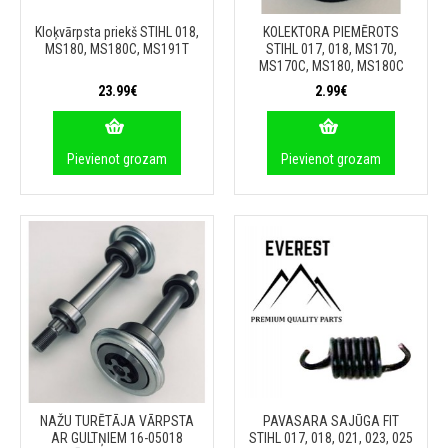
Kloķvārpsta priekš STIHL 018,
KOLEKTORA PIEMĒROTS
MS180, MS180C, MS191T
STIHL 017, 018, MS170,
MS170C, MS180, MS180C
23.99€
2.99€
Pievienot grozam
Pievienot grozam
NAŽU TURĒTĀJA VĀRPSTA
PAVASARA SAJŪGA FIT
AR GULTŅIEM 16-05018
STIHL 017, 018, 021, 023, 025