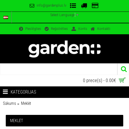
info@gardenplus.lv
Select Language
▼
Pieslēgties
Reģistrēties
Konts
Kontakti
0 prece(s) - 0.00€
KATEGORIJAS
Sākums
Meklēt
MEKLĒT