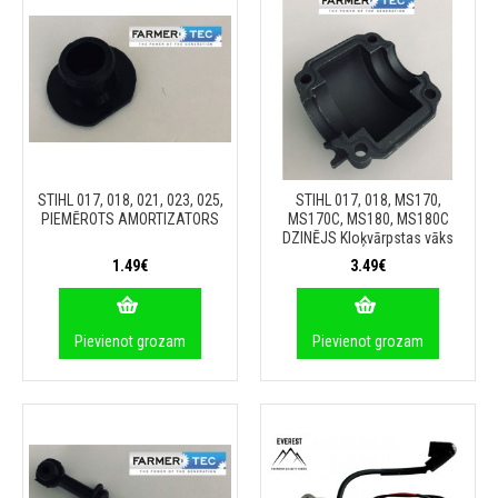
STIHL 017, 018, 021, 023, 025,
STIHL 017, 018, MS170,
PIEMĒROTS AMORTIZATORS
MS170C, MS180, MS180C
DZINĒJS Kloķvārpstas vāks
1.49€
3.49€
Pievienot grozam
Pievienot grozam