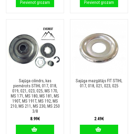
Pievienot grozam
Pievienot grozam
Sajūga cilindrs, kas
Sajūga mazgātājs FIT STIHL
piemērots STIHL 017, 018,
017, 018, 021, 023, 025
019, 021, 023, 025, MS 170,
MS 171, MS 180, MS 181, MS
190T, MS 191T, MS 192, MS
210, MS 211, MS 230, MS 250
3/8
8.99€
2.49€