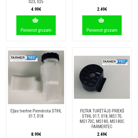
023, 025
4.99€
2.49€
Pievienot grozam
Pievienot grozam
Eļļas tvertne Piemērota STIHL
FILTRA TURĒTĀJS PRIEKŠ
017, 018
STIHL 017, 018, MS170,
MS170C, MS180, MS180C
FARMERTEC
8.99€
2.49€