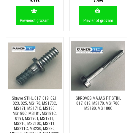
9.99€
7.49€
Pievienot grozam
Pievienot grozam
Skrūve STIHL 017, 018, 021,
SKRŪVES MĀJAS FIT STIHL
023, 025, MS170, MS170C,
017, 018, MS170, MS170C,
MS171, MS171C, MS180,
MS180, MS 180C
MS180C, MS181, MS181C,
019T, MS190T, MS191T,
MS210, MS210C, MS211,
MS211C, MS230, MS230,