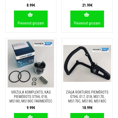
8.99€
21.99€
Pievienot grozam
Pievienot grozam
VIRZULA KOMPLEKTS, KAS
ZĀĢA ROKTURIS PIEMĒROTS
PIEMĒROTS STIHL 018,
STIHL 017, 018, MS170,
MS180, MS180C FARMERTEC
MS170C, MS180, MS180C
9.99€
18.99€