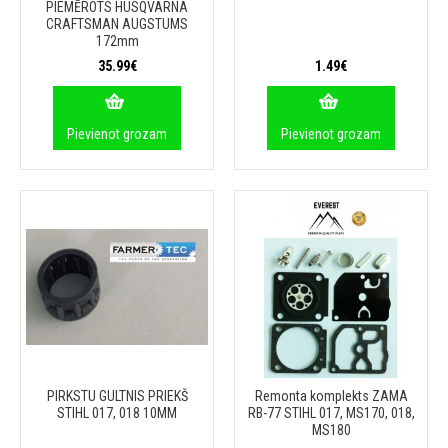
PIEMĒROTS HUSQVARNA
CRAFTSMAN AUGSTUMS
172mm
35.99€
1.49€
Pievienot grozam
Pievienot grozam
PIRKSTU GULTNIS PRIEKŠ
Remonta komplekts ZAMA
STIHL 017, 018 10MM
RB-77 STIHL 017, MS170, 018,
MS180