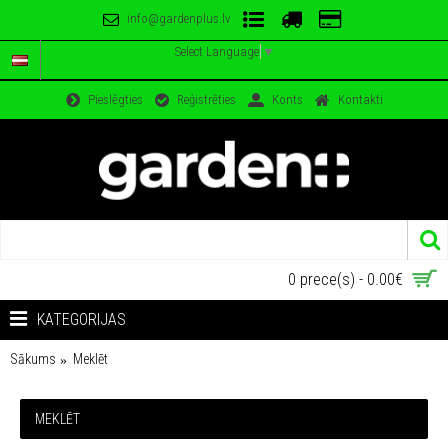
info@gardenplus.lv
Select Language
▼
Pieslēgties
Reģistrēties
Konts
Kontakti
0 prece(s) - 0.00€
KATEGORIJAS
Sākums
Meklēt
MEKLĒT