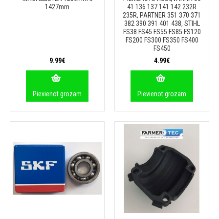
1427mm
41 136 137 141 142 232R
235R, PARTNER 351 370 371
382 390 391 401 438, STIHL
FS38 FS45 FS55 FS85 FS120
FS200 FS300 FS350 FS400
FS450
9.99€
4.99€
Pievienot grozam
Pievienot grozam