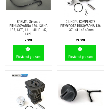
BREMŽU Siksnas
CILINDRU KOMPLEKTS
FITHUSQVARNA 136, 136HP,
PIEMĒROTS HUSQVARNA 136
137, 137E, 141, 141HP, 142,
137 141 142 40mm
142E,
2.99€
24.99€
Pievienot grozam
Pievienot grozam