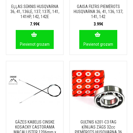
EĻĻAS SŪKNIS HUSQVARNA
GAISA FILTRS PIEMĒROTS
36, 41, 136LE, 137, 137E, 141,
HUSQVARNA 36, 41, 136, 137,
141HP, 142, 142E
141, 142
7.99€
3.99€
Pievienot grozam
Pievienot grozam
GĀZES KABELIS CINSKE
GULTNIS 6201-C3 FAG
KOSACKY CASTORAMA
ĶĪNIJAS ZĀGS 32cc
MACALLISTER 1206mm x
PIEMĒROTS HUSQVARNA 36