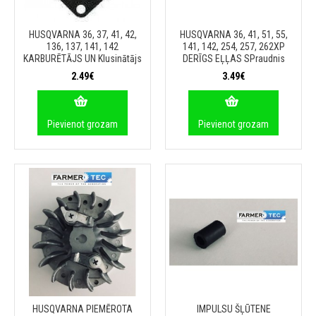
HUSQVARNA 36, 37, 41, 42,
HUSQVARNA 36, 41, 51, 55,
136, 137, 141, 142
141, 142, 254, 257, 262XP
KARBURĒTĀJS UN Klusinātājs
DERĪGS EĻĻAS SPraudnis
2.49€
3.49€
Pievienot grozam
Pievienot grozam
HUSQVARNA PIEMĒROTA
IMPULSU ŠĻŪTENE