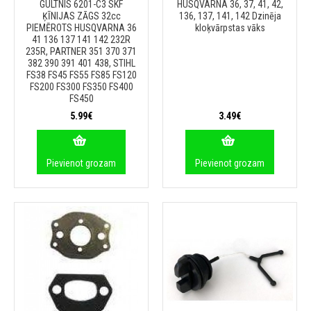
GULTNIS 6201-C3 SKF
HUSQVARNA 36, 37, 41, 42,
ĶĪNIJAS ZĀGS 32cc
136, 137, 141, 142 Dzinēja
PIEMĒROTS HUSQVARNA 36
kloķvārpstas vāks
41 136 137 141 142 232R
235R, PARTNER 351 370 371
382 390 391 401 438, STIHL
FS38 FS45 FS55 FS85 FS120
FS200 FS300 FS350 FS400
FS450
5.99€
3.49€
Pievienot grozam
Pievienot grozam