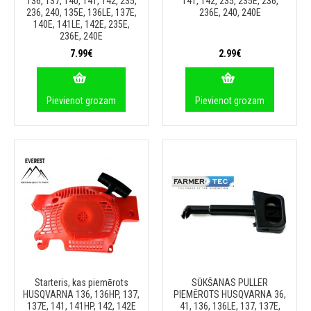
136, 137, 140, 141, 142, 235,
141, 142, 235, 235E, 236,
236, 240, 135E, 136LE, 137E,
236E, 240, 240E
140E, 141LE, 142E, 235E,
236E, 240E
7.99€
2.99€
Pievienot grozam
Pievienot grozam
Starteris, kas piemērots
SŪKŠANAS PULLER
HUSQVARNA 136, 136HP, 137,
PIEMĒROTS HUSQVARNA 36,
137E, 141, 141HP, 142, 142E
41, 136, 136LE, 137, 137E,