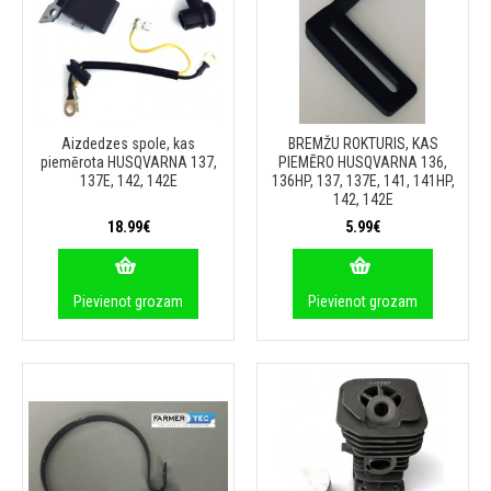
Aizdedzes spole, kas
BREMŽU ROKTURIS, KAS
piemērota HUSQVARNA 137,
PIEMĒRO HUSQVARNA 136,
137E, 142, 142E
136HP, 137, 137E, 141, 141HP,
142, 142E
18.99€
5.99€
Pievienot grozam
Pievienot grozam