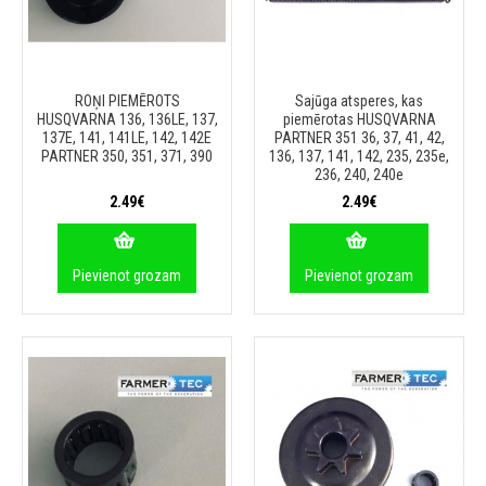
ROŅI PIEMĒROTS
Sajūga atsperes, kas
HUSQVARNA 136, 136LE, 137,
piemērotas HUSQVARNA
137E, 141, 141LE, 142, 142E
PARTNER 351 36, 37, 41, 42,
PARTNER 350, 351, 371, 390
136, 137, 141, 142, 235, 235e,
236, 240, 240e
2.49€
2.49€
Pievienot grozam
Pievienot grozam