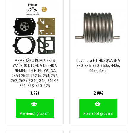
MEMBRĀNU KOMPLEKTS
Pavasara FIT HUSQVARNA
WALBRO D10HDA D22HDA
340, 345, 350, 350e, 440e,
PIEMĒROTS HUSQVARNA
445e, 450e
245R,250R,252Rx, 254, 257,
262, 262XP, 340, 345, 346XP,
351, 353, 450, 525
3.99€
2.99€
Pievienot grozam
Pievienot grozam