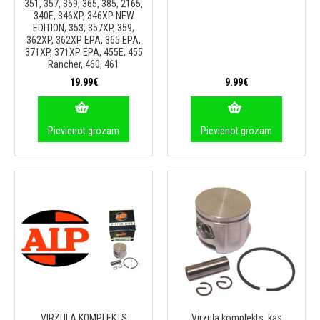
351, 357, 359, 365, 385, 2165,
340E, 346XP, 346XP NEW
EDITION, 353, 357XP, 359,
362XP, 362XP EPA, 365 EPA,
371XP, 371XP EPA, 455E, 455
Rancher, 460, 461
19.99€
9.99€
Pievienot grozam
Pievienot grozam
VIRZULA KOMPLEKTS
Virzuļa komplekts, kas