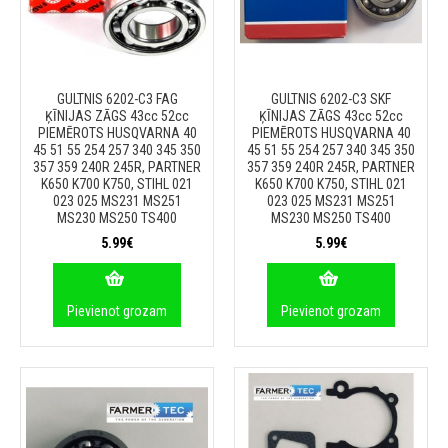
GULTNIS 6202-C3 FAG
GULTNIS 6202-C3 SKF
ĶĪNIJAS ZĀGS 43cc 52cc
ĶĪNIJAS ZĀGS 43cc 52cc
PIEMĒROTS HUSQVARNA 40
PIEMĒROTS HUSQVARNA 40
45 51 55 254 257 340 345 350
45 51 55 254 257 340 345 350
357 359 240R 245R, PARTNER
357 359 240R 245R, PARTNER
K650 K700 K750, STIHL 021
K650 K700 K750, STIHL 021
023 025 MS231 MS251
023 025 MS231 MS251
MS230 MS250 TS400
MS230 MS250 TS400
5.99€
5.99€
Pievienot grozam
Pievienot grozam