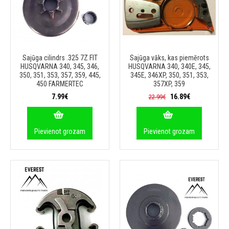
Sajūga cilindrs .325 7Z FIT
Sajūga vāks, kas piemērots
HUSQVARNA 340, 345, 346,
HUSQVARNA 340, 340E, 345,
350, 351, 353, 357, 359, 445,
345E, 346XP, 350, 351, 353,
450 FARMERTEC
357XP, 359
7.99€
16.89€
22.99€
Pievienot grozam
Pievienot grozam