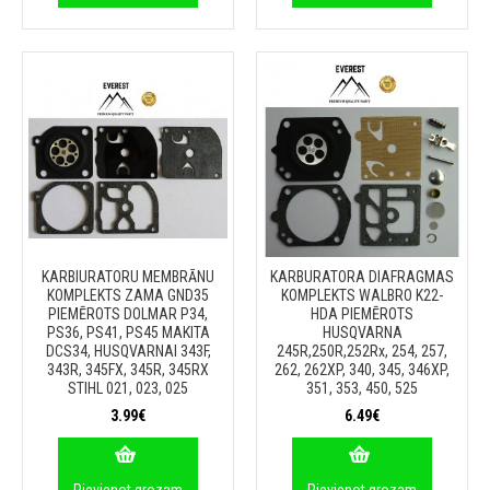
KARBIURATORU MEMBRĀNU
KARBURATORA DIAFRAGMAS
KOMPLEKTS ZAMA GND35
KOMPLEKTS WALBRO K22-
PIEMĒROTS DOLMAR P34,
HDA PIEMĒROTS
PS36, PS41, PS45 MAKITA
HUSQVARNA
DCS34, HUSQVARNAI 343F,
245R,250R,252Rx, 254, 257,
343R, 345FX, 345R, 345RX
262, 262XP, 340, 345, 346XP,
STIHL 021, 023, 025
351, 353, 450, 525
3.99€
6.49€