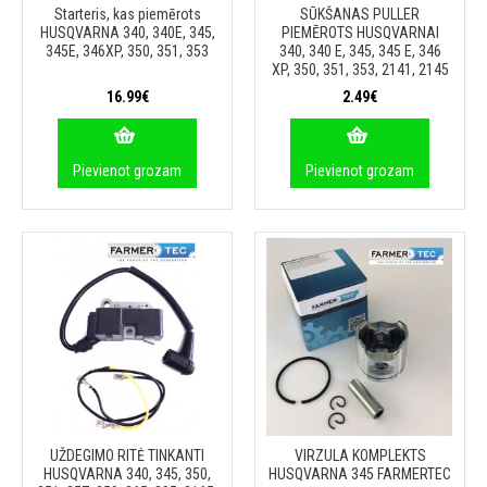
Starteris, kas piemērots
SŪKŠANAS PULLER
HUSQVARNA 340, 340E, 345,
PIEMĒROTS HUSQVARNAI
345E, 346XP, 350, 351, 353
340, 340 E, 345, 345 E, 346
XP, 350, 351, 353, 2141, 2145
16.99€
2.49€
Pievienot grozam
Pievienot grozam
UŽDEGIMO RITĖ TINKANTI
VIRZULA KOMPLEKTS
HUSQVARNA 340, 345, 350,
HUSQVARNA 345 FARMERTEC