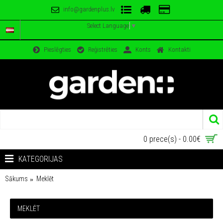
info@gardenplus.lv
Select Language
▼
Pieslēgties
Reģistrēties
Konts
Kontakti
0 prece(s) - 0.00€
KATEGORIJAS
Sākums
Meklēt
MEKLĒT