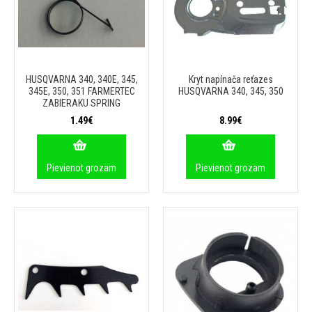
HUSQVARNA 340, 340E, 345,
Kryt napínača reťazes
345E, 350, 351 FARMERTEC
HUSQVARNA 340, 345, 350
ZABIERAKU SPRING
1.49€
8.99€
Pievienot grozam
Pievienot grozam