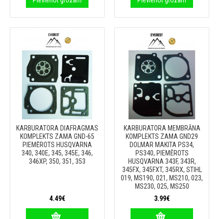
Pievienot grozam
Pievienot grozam
KARBURATORA DIAFRAGMAS
KARBURATORA MEMBRĀNA
KOMPLEKTS ZAMA GND-65
KOMPLEKTS ZAMA GND29
PIEMĒROTS HUSQVARNA
DOLMAR MAKITA PS34,
340, 340E, 345, 345E, 346,
PS340, PIEMĒROTS
346XP, 350, 351, 353
HUSQVARNA 343F, 343R,
345FX, 345FXT, 345RX, STIHL
019, MS190, 021, MS210, 023,
MS230, 025, MS250
4.49€
3.99€