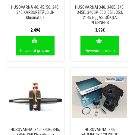
HUSQVARNA 40, 45, 50, 340,
HUSQVARNAI 340, 340E, 345,
345 KARBURĒTĀJS UN
345E, 346SP, 350, 351, 353,
Klusinātājs
2145 EĻĻAS SŪKŅA
PLUNNERS
2.49€
3.99€
Pievienot grozam
Pievienot grozam
HUSQVARNAI 340, 340E, 345,
HUSQVARNAI 345
345E, 350 Kloķvārpsta
FARMERTEC CILINDRU