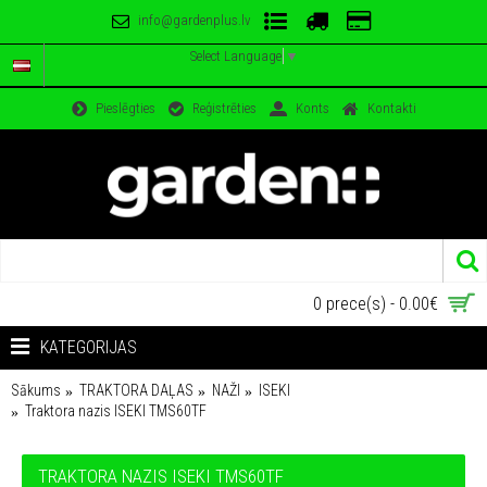
info@gardenplus.lv
Select Language
▼
Pieslēgties
Reģistrēties
Konts
Kontakti
0 prece(s) - 0.00€
KATEGORIJAS
Sākums
TRAKTORA DAĻAS
NAŽI
ISEKI
Traktora nazis ISEKI TMS60TF
TRAKTORA NAZIS ISEKI TMS60TF