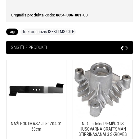
Oriģināls produkta kods:
8654-306-001-00
Tagi:
Traktora nazis ISEKI TMS60TF
SAISTĪTIE PRODUKTI
NAŽI HORTMASZ JL50Z04-01
Naža atloks PIEMĒROTS
50cm
HUSQVARNA CRAFTSMAN
STIPRINĀŠANAI 3 SKRŪVES