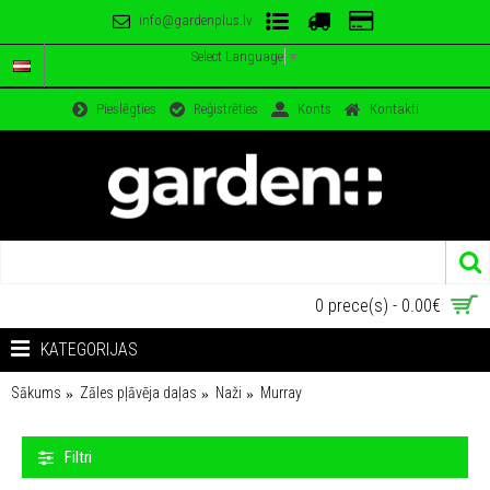
info@gardenplus.lv
Select Language
▼
Pieslēgties
Reģistrēties
Konts
Kontakti
0 prece(s) - 0.00€
KATEGORIJAS
Sākums
Zāles pļāvēja daļas
Naži
Murray
Filtri