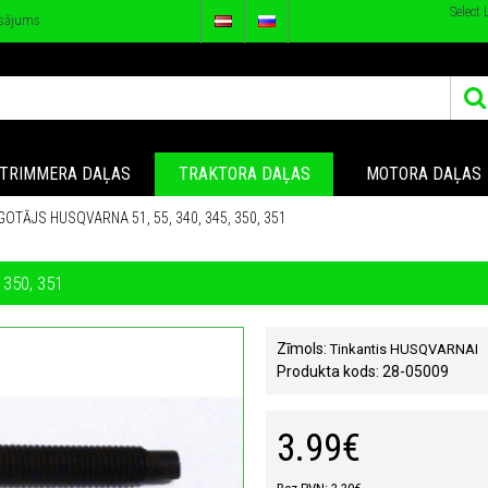
Select
sājums
TRIMMERA DAĻAS
TRAKTORA DAĻAS
MOTORA DAĻAS
OTĀJS HUSQVARNA 51, 55, 340, 345, 350, 351
350, 351
Zīmols:
Tinkantis HUSQVARNAI
Produkta kods:
28-05009
3.99€