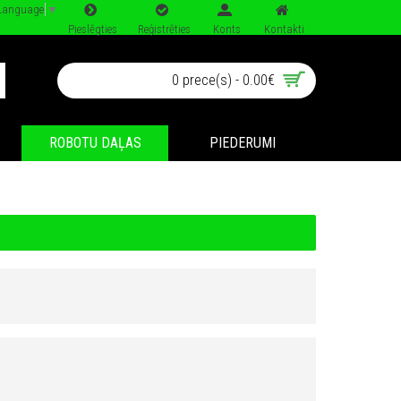
 Language
▼
Pieslēgties
Reģistrēties
Konts
Kontakti
0 prece(s) - 0.00€
ROBOTU DAĻAS
PIEDERUMI