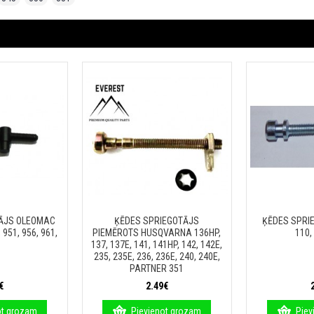
ĀJS OLEOMAC
ĶĒDES SPRIEGOTĀJS
ĶĒDES SPRI
 951, 956, 961,
PIEMĒROTS HUSQVARNA 136HP,
110,
137, 137E, 141, 141HP, 142, 142E,
235, 235E, 236, 236E, 240, 240E,
PARTNER 351
€
2.49€
ot grozam
Pievienot grozam
Piev