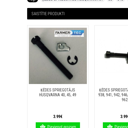
SAISTĪTIE PRODUKTI
ĶĒDES SPRIEGOTĀJS
ĶĒDES SPRIEGOT
HUSQVARNA 40, 45, 49
938, 941, 942, 946,
962
3.99€
3.99
Pievienot grozam
Pievien