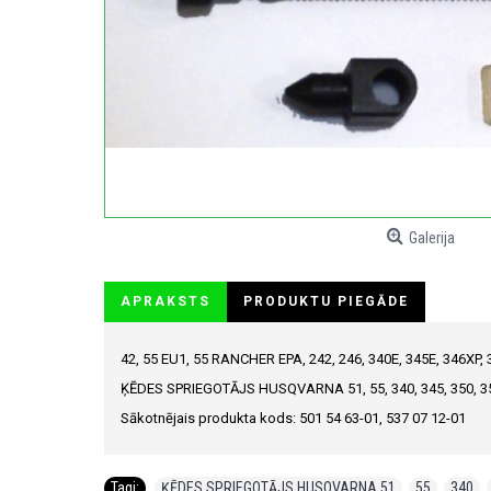
Galerija
APRAKSTS
PRODUKTU PIEGĀDE
42, 55 EU1, 55 RANCHER EPA, 242, 246, 340E, 345E, 346XP,
ĶĒDES SPRIEGOTĀJS HUSQVARNA 51, 55, 340, 345, 350, 3
Sākotnējais produkta kods: 501 54 63-01, 537 07 12-01
Tagi:
ĶĒDES SPRIEGOTĀJS HUSQVARNA 51
,
55
,
340
,