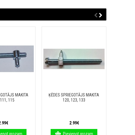
EGOTĀJS MAKITA
ĶĒDES SPRIEGOTĀJS MAKITA
ĶĒDES SP
 111, 115
120, 123, 133
2.99€
2.99€
ienot grozam
Pievienot grozam