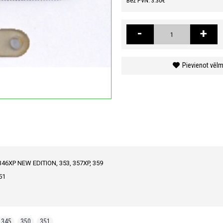
Bez PVN: 3.30€
-
+
Pievienot vēl
 346XP NEW EDITION, 353, 357XP, 359
51
345
,
350
,
351