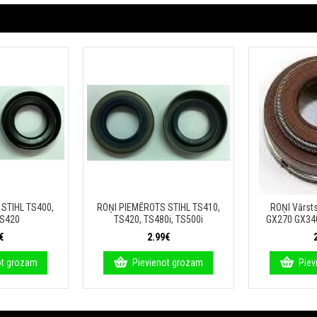
STIHL TS400,
ROŅI PIEMĒROTS STIHL TS410,
ROŅI Vārs
TS420
TS420, TS480i, TS500i
GX270 GX34
€
2.99€
ot grozam
Pievienot grozam
Piev