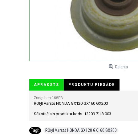
Galerija
APRAKSTS
PRODUKTU PIEGĀDE
Zongshen 168
FB
ROŅI Vārsts HONDA GX120 GX160 GX200
Sākotnējais produkta kods: 12209-ZH8-003
Tagi:
ROŅI Vārsts HONDA GX120 GX160 GX200