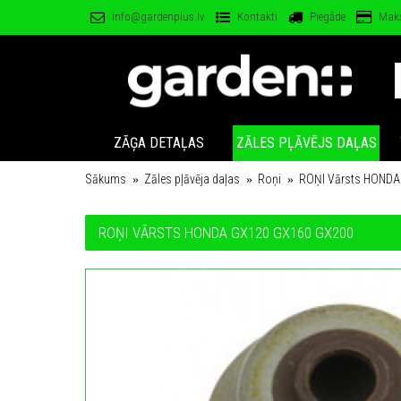
info@gardenplus.lv
Kontakti
Piegāde
Mak
ZĀĢA DETAĻAS
ZĀLES PĻĀVĒJS DAĻAS
Sākums
Zāles pļāvēja daļas
Roņi
ROŅI Vārsts HONDA
ROŅI VĀRSTS HONDA GX120 GX160 GX200