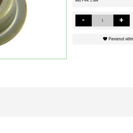
Bez PVN: 2.06€
-
+
Pievienot vēl