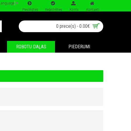
 Language
▼
Pieslēgties
Reģistrēties
Konts
Kontakti
0 prece(s) - 0.00€
ROBOTU DAĻAS
PIEDERUMI