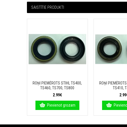
SAISTĪTIE PRODUKTI
ROŅI PIEMĒROTS STIHL TS400,
ROŅI PIEMĒROTS 
TS460, TS700, TS800
TS410, 
2.99€
2.99
Pievienot grozam
Pievien