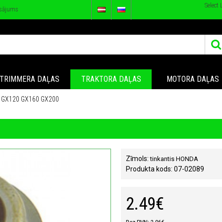
Select
sājums
TRIMMERA DAĻAS
TRAKTORA DAĻAS
MOTORA DAĻAS
 GX120 GX160 GX200
Zīmols:
tinkantis HONDA
Produkta kods:
07-02089
2.49€