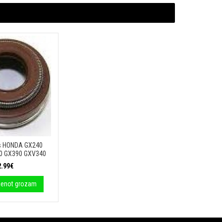
ts HONDA GX240
0 GX390 GXV340
2.99€
ienot grozam