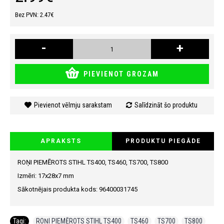
Bez PVN: 2.47€
-
+
PIEVIENOT GROZAM
Pievienot vēlmju sarakstam
Salīdzināt šo produktu
APRAKSTS
PRODUKTU PIEGĀDE
ROŅI PIEMĒROTS STIHL TS400, TS460, TS700, TS800
Izmēri: 17x28x7 mm
Sākotnējais produkta kods: 96400031745
Tagi:
ROŅI PIEMĒROTS STIHL TS400
,
TS460
,
TS700
,
TS800