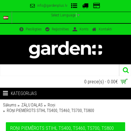
info@gardenplus.lv
Select Language
▼
Pieslēgties
Reģistrēties
Konts
Kontakti
0 prece(s) - 0.00€
KATEGORIJAS
Sākums
ZĀĻU DAĻAS
Roņi
ROŅI PIEMĒROTS STIHL TS400, TS460, TS700, TS800
ROŅI PIEMĒROTS STIHL TS400, TS460, TS700, TS800