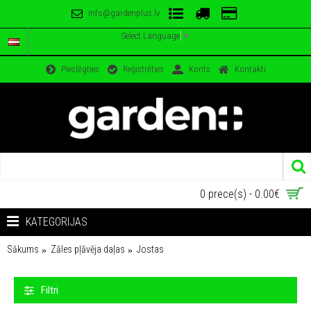
info@gardenplus.lv
Select Language
▼
Pieslēgties
Reģistrēties
Konts
Kontakti
0 prece(s) - 0.00€
KATEGORIJAS
Sākums
Zāles pļāvēja daļas
Jostas
Filtri