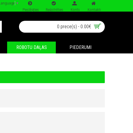
 Language
▼
Pieslēgties
Reģistrēties
Konts
Kontakti
0 prece(s) - 0.00€
ROBOTU DAĻAS
PIEDERUMI