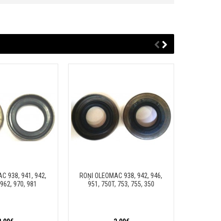
C 938, 941, 942,
ROŅI OLEOMAC 938, 942, 946,
ROŅI PIEM
 962, 970, 981
951, 750T, 753, 755, 350
034, 036,
M