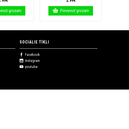
2.99€
2.99€
ienot grozam
Pievienot grozam
SOCIĀLIE TĪKLI
Facebook
Instagram
youtube