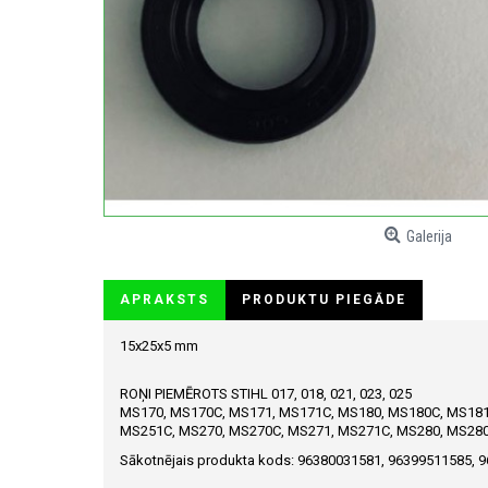
Galerija
APRAKSTS
PRODUKTU PIEGĀDE
15x25x5 mm
ROŅI PIEMĒROTS STIHL 017, 018, 021, 023, 025
MS170, MS170C, MS171, MS171C, MS180, MS180C, MS181,
MS251C, MS270, MS270C, MS271, MS271C, MS280, MS280
Sākotnējais produkta kods: 96380031581, 96399511585, 