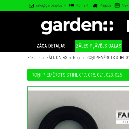
info@gardenplus.lv
Kontakti
Piegāde
Mak
ZĀĢA DETAĻAS
ZĀLES PĻĀVĒJS DAĻAS
Sākums
ZĀĻU DAĻAS
Roņi
ROŅI PIEMĒROTS STIHL 017
ROŅI PIEMĒROTS STIHL 017, 018, 021, 023, 025