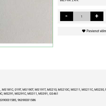
Bez PVN: 2.47€
-
+
Pievienot vēl
 MS181C, 019T, MS190T, MS191T, MS210, MS210C, MS211, MS211C, MS230,
C, MS291, MS291C, MS311, MS391, GS461
96390031585, 96390031586