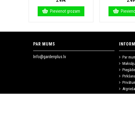
2.49€
2.49
Pievienot grozam
Pievien
PAR MUMS
INFORM
Info@gardenplus.lv
Par mu
Maksāj
Piegāde
Pirkšan
Privātum
Atgrieš