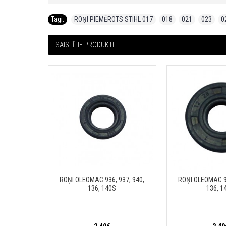
Tagi:
ROŅI PIEMĒROTS STIHL 017
,
018
,
021
,
023
,
0
SAISTĪTIE PRODUKTI
ROŅI OLEOMAC 936, 937, 940,
ROŅI OLEOMAC 93
136, 140S
136, 1