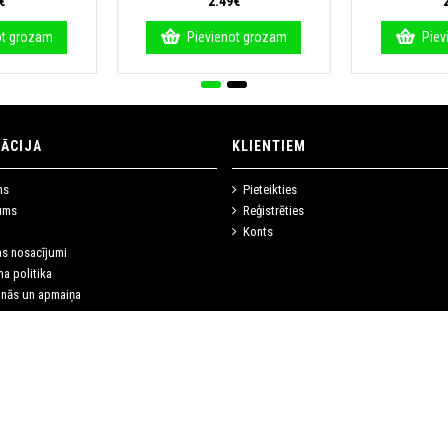
€
2.49€
ot grozam
Pievienot grozam
Piev
ĀCIJA
KLIENTIEM
ms
Pieteikties
ums
Reģistrēties
Konts
as nosacījumi
a politika
anās un apmaiņa