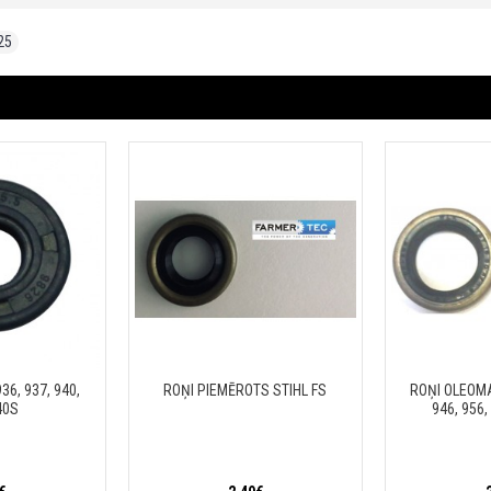
25
6, 937, 940,
ROŅI PIEMĒROTS STIHL FS
ROŅI OLEOMA
40S
946, 956,