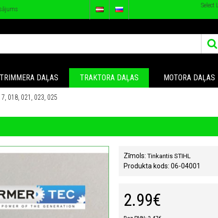
Select
sājums
TRIMMERA DAĻAS
TRAKTORA DAĻAS
MOTORA DAĻAS
, 018, 021, 023, 025
Zīmols:
Tinkantis STIHL
Produkta kods:
06-04001
2.99€