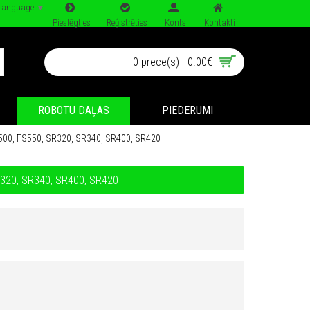
 Language
▼
Pieslēgties
Reģistrēties
Konts
Kontakti
0 prece(s) - 0.00€
ROBOTU DAĻAS
PIEDERUMI
500, FS550, SR320, SR340, SR400, SR420
320, SR340, SR400, SR420