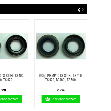
OTS STIHL TS400,
ROŅI PIEMĒROTS STIHL TS410,
0, TS420
TS420, TS480i, TS500i
2.99€
2.99€
ienot grozam
Pievienot grozam