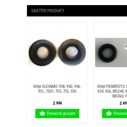
SAISTĪTIE PRODUKTI
941, 942,
ROŅI OLEOMAC 938, 942, 946,
ROŅI PIEMĒROTS S
0, 981
951, 750T, 753, 755, 350
034, 036, MS240,
MS360, 
2.99€
2.49
rozam
Pievienot grozam
Pievien