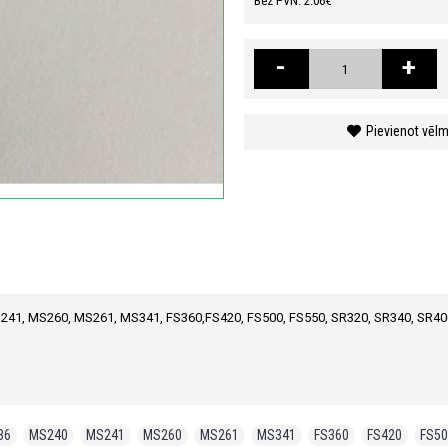
Bez PVN: 2.06€
-
+
Pievienot vēl
S241, MS260, MS261, MS341, FS360,FS420, FS500, FS550, SR320, SR340, SR40
36
,
MS240
,
MS241
,
MS260
,
MS261
,
MS341
,
FS360
,
FS420
,
FS50